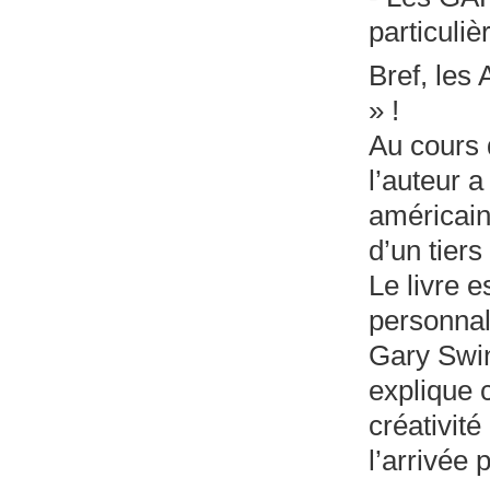
particuliè
Bref, les 
» !
Au cours 
l’auteur 
américain
d’un tier
Le livre 
personnal
Gary Swin
explique 
créativit
l’arrivée