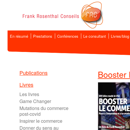
En résumé
Prestations
Conférences
Le consultant
Livres/blog
Booster
Publications
Livres
Les livres
Game Changer
Mutations du commerce
post-covid
Inspirer le commerce
Donner du sens au