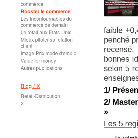
commerce
Booster le commerce
Les incontournables du
commerce de demain
faible +0
Le retail aux Etats-Unis
penché pri
Mieux piloter sa relation
client
recensé,
Image-Prix mode d'emploi
bonnes id
Value for money
selon 5 r
Autres publications
enseignes
Blog / X
1/ Présen
Retail-Distribution
2/ Maste
X
»
Les 5 reg