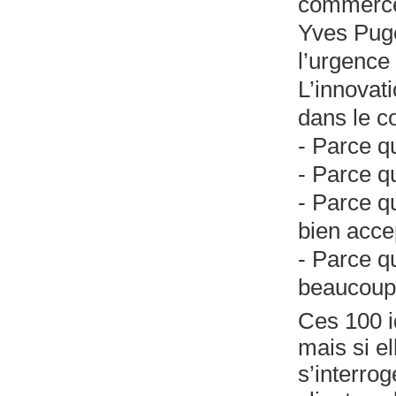
commerce 
Yves Puge
l’urgence
L’innovat
dans le 
- Parce qu
- Parce qu
- Parce q
bien acce
- Parce q
beaucoup p
Ces 100 i
mais si el
s’interrog