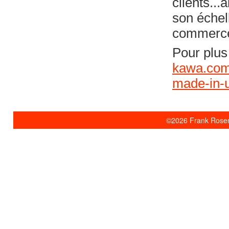
clients...
son échel
commerce 
Pour plus
kawa.com
made-in-u
©2026 Frank Rosent