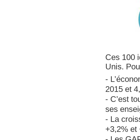
Ces 100 i
Unis. Pou
- L’écono
2015 et 4
- C’est t
ses ensei
- La croi
+3,2% et 
- Les GA