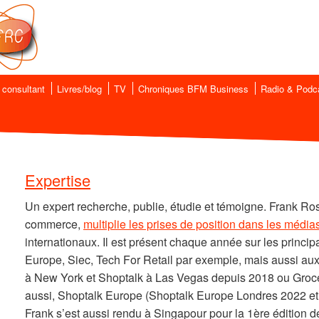
 consultant
Livres/blog
TV
Chroniques BFM Business
Radio & Podc
Expertise
Un expert recherche, publie, étudie et témoigne. Frank Rose
commerce,
multiplie les prises de position dans les média
internationaux. Il est présent chaque année sur les prin
Europe, Siec, Tech For Retail par exemple, mais aussi a
à New York et Shoptalk à Las Vegas depuis 2018 ou Groc
aussi, Shoptalk Europe (Shoptalk Europe Londres 2022 et
Frank s’est aussi rendu à Singapour pour la 1ère édition d