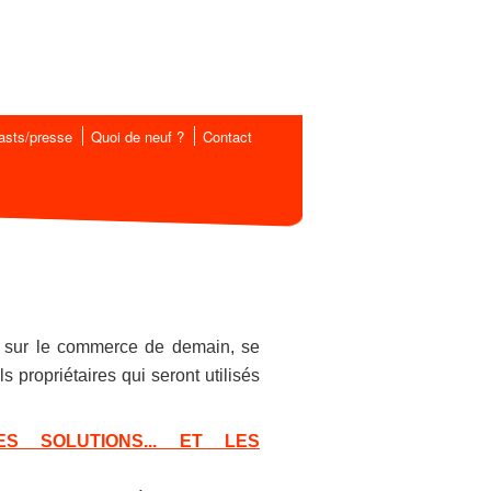
asts/presse
Quoi de neuf ?
Contact
ir sur le commerce de demain, se
 propriétaires qui seront utilisés
S SOLUTIONS... ET LES