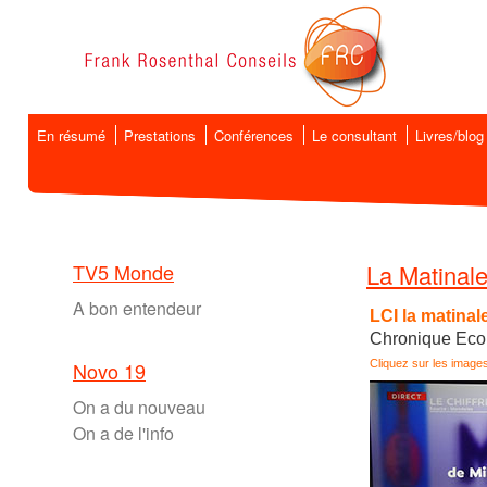
En résumé
Prestations
Conférences
Le consultant
Livres/blog
TV5 Monde
La Matinal
A bon entendeur
LCI la matinal
Chronique Eco
Novo 19
Cliquez sur les images
On a du nouveau
On a de l'info