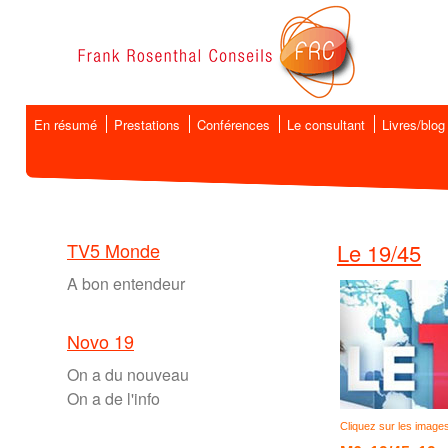
En résumé
Prestations
Conférences
Le consultant
Livres/blog
TV5 Monde
Le 19/45
A bon entendeur
Novo 19
On a du nouveau
On a de l'info
Cliquez sur les images