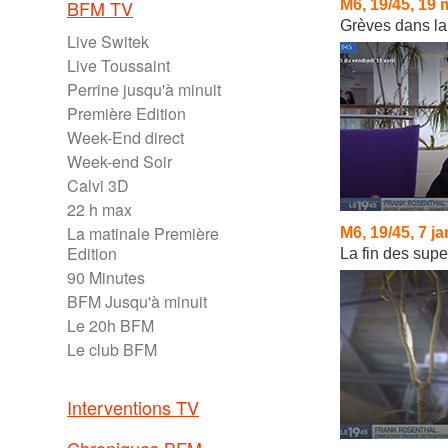
BFM TV
M6, 19/45, 19 
Grèves dans la 
Live Switek
Live Toussaint
Perrine jusqu'à minuit
Première Edition
Week-End direct
Week-end Soir
Calvi 3D
22 h max
La matinale Première
M6, 19/45, 7 j
Edition
La fin des sup
90 Minutes
BFM Jusqu'à minuit
Le 20h BFM
Le club BFM
Interventions TV