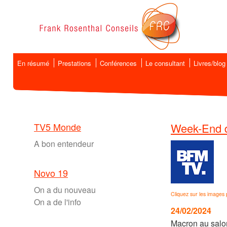
En résumé
Prestations
Conférences
Le consultant
Livres/blog
TV5 Monde
Week-End d
A bon entendeur
Novo 19
On a du nouveau
Cliquez sur les images 
On a de l'info
24/02/2024
Macron au salon